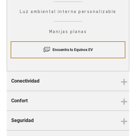
Luz ambiental interna personalizable
Manijas planas
Encuentra tu Equinox EV
Conectividad
Confort
Conectividad
Esté conectado con todo lo que
Seguridad
importa
Confort
Una experiencia inolvidable en