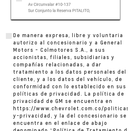
Av Circunvalar #10-137
Sur Conjunto la Reserva PITALITO,
AUTOSHOP TALLER PESADOS NEIVA CRA
5
De manera expresa, libre y voluntaria
CARRERA 5 NRO. 27-70 SUR
autorizo al concesionario y a General
NEIVA, HUILA
Motors - Colmotores S.A., a sus
accionistas, filiales, subsidiarias y
compañías relacionadas, a dar
CD AUTOSHOP CHIA
KILóMETRO 2.5 VíA CHíA-CAJICá
tratamiento a los datos personales del
CHÍA, CUNDINAMA
cliente, y a los datos del vehículo, de
conformidad con lo establecido en sus
políticas de privacidad. La política de
CHIA TALLER
CALLE 30 NO. 2 ESTE 61-67 CHIA
privacidad de GM se encuentra en
CHIA, CUNDINAMA
https://www.chevrolet.com.co/politicas
y-privacidad, y la del concesionario se
encuentra en el enlace de abajo
CD AUTOSHOP MORATO
denominado “Política de Tratamiento de
AV. CRA 70 NO 101-22