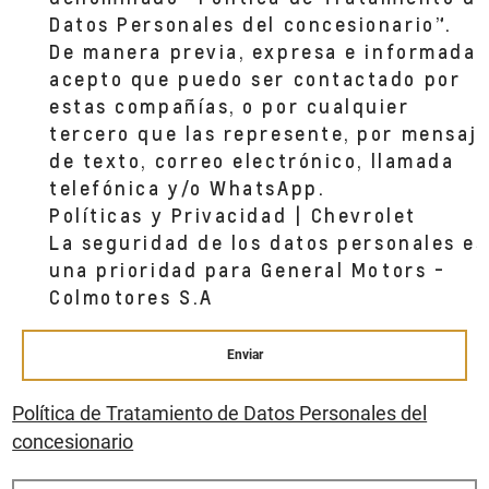
BOGOTA, CUNDINAMARCA
Datos Personales del concesionario”.
De manera previa, expresa e informada,
acepto que puedo ser contactado por
CD AUTOSHOP CC PASEO VILLA DEL RIO
estas compañías, o por cualquier
CRA 63 NO 57G 46 SUR (CC PASEO VILLA
DEL RIO, LOCAL 134-135)
tercero que las represente, por mensaj
BOGOTA,
de texto, correo electrónico, llamada
telefónica y/o WhatsApp.
Políticas y Privacidad | Chevrolet
La seguridad de los datos personales es
una prioridad para General Motors -
Colmotores S.A
Enviar
Política de Tratamiento de Datos Personales del
concesionario