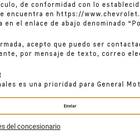
hículo, de conformidad con lo establecid
se encuentra en https://www.chevrolet.
a en el enlace de abajo denominado “Po
ormada, acepto que puedo ser contacta
ente, por mensaje de texto, correo ele
t
nales es una prioridad para General Mo
Enviar
es del concesionario
 RIO, LOCAL 134-135)