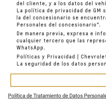
del cliente, y a los datos del ve
La política de privacidad de GM 
CD AUTOSHOP CHIA
la del concesionario se encuentr
KILóMETRO 2.5 VíA CHíA-CAJICá
CHÍA, CUNDINAMA
Personales del concesionario”.
De manera previa, expresa e inf
CHIA TALLER
cualquier tercero que las repres
CALLE 30 NO. 2 ESTE 61-67 CHIA
WhatsApp.
CHIA, CUNDINAMA
Políticas y Privacidad | Chevrole
La seguridad de los datos perso
CD AUTOSHOP MORATO
AV. CRA 70 NO 101-22
BOGOTA, CUNDINAMARCA
Política de Tratamiento de Datos Personal
CD AUTOSHOP CC PASEO VILLA DEL RIO
CRA 63 NO 57G 46 SUR (CC PASEO VILLA DEL