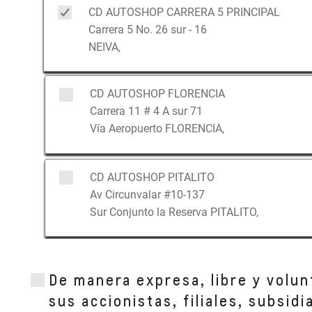
CD AUTOSHOP CARRERA 5 PRINCIPAL
Carrera 5 No. 26 sur - 16
NEIVA,
CD AUTOSHOP FLORENCIA
Carrera 11 # 4 A sur 71
Vía Aeropuerto FLORENCIA,
CD AUTOSHOP PITALITO
Av Circunvalar #10-137
Sur Conjunto la Reserva PITALITO,
AUTOSHOP TALLER PESADOS NEIVA CRA 5
De manera expresa, libre y volun
CARRERA 5 NRO. 27-70 SUR
NEIVA, HUILA
sus accionistas, filiales, subsid