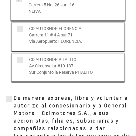
Carrera 5 No. 26 sur - 16
NEIVA,
CD AUTOSHOP FLORENCIA
Carrera 11 # 4 A sur 71
Vía Aeropuerto FLORENCIA,
CD AUTOSHOP PITALITO
Av Circunvalar #10-137
Sur Conjunto la Reserva PITALITO,
AUTOSHOP TALLER PESADOS NEIVA CRA
5
De manera expresa, libre y voluntaria
CARRERA 5 NRO. 27-70 SUR
autorizo al concesionario y a General
NEIVA, HUILA
Motors - Colmotores S.A., a sus
accionistas, filiales, subsidiarias y
compañías relacionadas, a dar
CD AUTOSHOP CHIA
KILóMETRO 2.5 VíA CHíA-CAJICá
tratamiento a los datos personales del