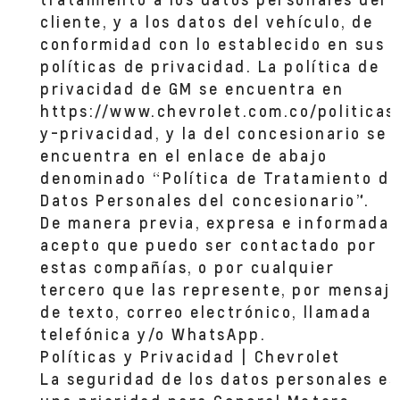
CHÍA, CUNDINAMA
cliente, y a los datos del vehículo, de
conformidad con lo establecido en sus
políticas de privacidad. La política de
CHIA TALLER
CALLE 30 NO. 2 ESTE 61-67 CHIA
privacidad de GM se encuentra en
CHIA, CUNDINAMA
https://www.chevrolet.com.co/politicas
y-privacidad, y la del concesionario se
encuentra en el enlace de abajo
CD AUTOSHOP MORATO
denominado “Política de Tratamiento de
AV. CRA 70 NO 101-22
BOGOTA, CUNDINAMARCA
Datos Personales del concesionario”.
De manera previa, expresa e informada,
acepto que puedo ser contactado por
CD AUTOSHOP CC PASEO VILLA DEL RIO
estas compañías, o por cualquier
CRA 63 NO 57G 46 SUR (CC PASEO VILLA
DEL RIO, LOCAL 134-135)
tercero que las represente, por mensaj
BOGOTA,
de texto, correo electrónico, llamada
telefónica y/o WhatsApp.
Políticas y Privacidad | Chevrolet
La seguridad de los datos personales es